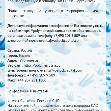
производственную площадку ПАО «Казаньоргсинтез».
Подать заявку на участие в мероприятии можно
по ссылке.
Детальную информацию о конференции Вы можете узнать
на сайте https://polymerrussia.com, а также обратившись к
организаторам по телефону +7 495 109 9 509 или
электронной почте events@vostockcapital.com.
Страна:
Россия
Город:
Казань
Адрес:
Уточняется
Веб-сайт:
https://polymerrussia.com
Электронная почта:
events@vostockcapital.com
Телефон(ы):
+7 495 109 9 509
Факс:
+44 207 231 1600
Конференции и выставки
Post
←
Азот Синтезгаз Россия и СНГ
На строительной площадке нового цеха водорода КАО
navigation
«Азот» завершили монтаж модулей печи риформинга
→