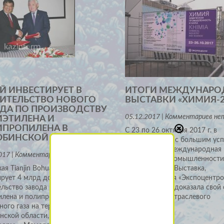
Й ИНВЕСТИРУЕТ В
ИТОГИ МЕЖДУНАР
ИТЕЛЬСТВО НОВОГО
ВЫСТАВКИ «ХИМИЯ-2
ДА ПО ПРОИЗВОДСТВУ
05.12.2017 | Комментариев не
ЭТИЛЕНА И
ПРОПИЛЕНА В
С 23 по 26 октября 2017 г. в
БИНСКОЙ ОБЛАСТИ
«Экспоцентре» с большим ус
прошла 20-я международная 
017 | Комментариев нет
химической промышленности 
ая Tianjin Bohua Petrochemical
«Химия-2017». Выставка,
рует 4 млрд долл. в
организованная «Экспоцентро
льство завода по производству
очередной раз доказала свой 
илена и полипропилена из
крупнейшего отраслевого
ного газа на территории
нской области, передает
Больше