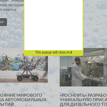
форм». Меморандум о
ничестве подписан в рамках
о визита в
ше
This popup will close in:
5
ТОЯНИЕ МИРОВОГО
«РОСНЕФТЬ» РАЗРАБ
КА АВТОМОБИЛЬНЫХ
УНИКАЛЬНУЮ ПРИС
РЫТИЙ
ДЛЯ ДИЗЕЛЬНОГО Т