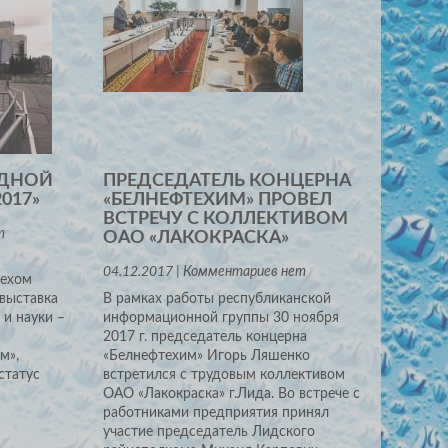
ОДНОЙ
ПРЕДСЕДАТЕЛЬ КОНЦЕРНА
017»
«БЕЛНЕФТЕХИМ» ПРОВЕЛ
ВСТРЕЧУ С КОЛЛЕКТИВОМ
т
ОАО «ЛАКОКРАСКА»
04.12.2017 | Комментариев нет
пехом
выставка
В рамках работы республиканской
и науки –
информационной группы 30 ноября
2017 г. председатель концерна
м»,
«Белнефтехим» Игорь Ляшенко
статус
встретился с трудовым коллективом
ОАО «Лакокраска» г.Лида. Во встрече с
работниками предприятия принял
участие председатель Лидского