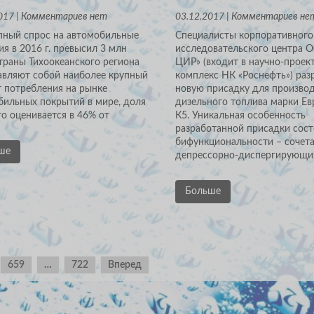
017 | Комментариев нет
03.12.2017 | Комментариев не
пный спрос на автомобильные
Специалисты корпоративного
я в 2016 г. превысил 3 млн
исследовательского центра 
траны Тихоокеанского региона
ЦИР» (входит в научно-проек
авляют собой наиболее крупный
комплекс НК «Роснефть») раз
т потребления на рынке
новую присадку для произво
бильных покрытий в мире, доля
дизельного топлива марки Ев
о оценивается в 46% от
К5. Уникальная особенность
разработанной присадки сост
бифункциональности – сочет
ше
депрессорно-диспергирующи
Больше
659
…
722
Вперед