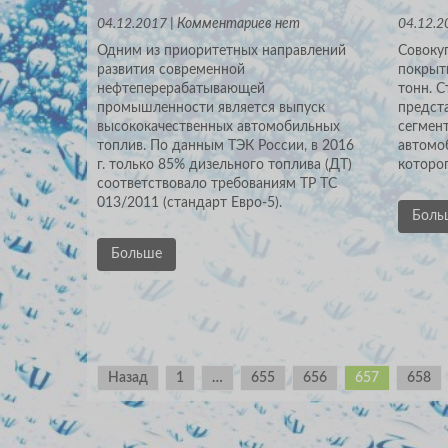
04.12.2017 | Комментариев нет
04.12.2
Одним из приоритетных направлений
Cовоку
развития современной
покрыти
нефтеперерабатывающей
тонн. С
промышленности является выпуск
предст
высококачественных автомобильных
сегмен
топлив. По данным ТЭК России, в 2016
автомо
г. только 85% дизельного топлива (ДТ)
которог
соответствовало требованиям ТР ТС
013/2011 (стандарт Евро-5).
Боль
Больше
Навигация
по
записям
Назад
1
…
655
656
657
658