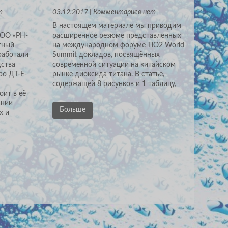
т
03.12.2017 | Комментариев нет
В настоящем материале мы приводим
ООО «РН-
расширенное резюме представленных
тный
на международном форуме TiO2 World
работали
Summit докладов, посвящённых
дства
современной ситуации на китайском
ро ДТ-Е-
рынке диоксида титана. В статье,
содержащей 8 рисунков и 1 таблицу,
оит в её
ании
Больше
х и