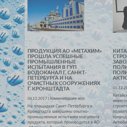
ПРОДУКЦИЯ АО «МЕТАХИМ»
КИТА
ПРОШЛА УСПЕШНЫЕ
СТРО
ПРОМЫШЛЕННЫЕ
ЗАВО
ИСПЫТАНИЯ В ГУП
ПОЛИ
ВОДОКАНАЛ Г. САНКТ-
ПОЛИ
ПЕТЕРБУРГА И НА
АКТЮ
ОЧИСТНЫХ СООРУЖЕНИЯХ
05.12.2
Г. КРОНШТАДТА
Китайск
06.12.2017 | Комментариев нет
инвести
На площадках Санкт-Петербурга и
строите
Кронштадта завершены опытно-
полиэт
промышленные испытания коагулянта –
природ
продукта, который производится в АО
Актюби