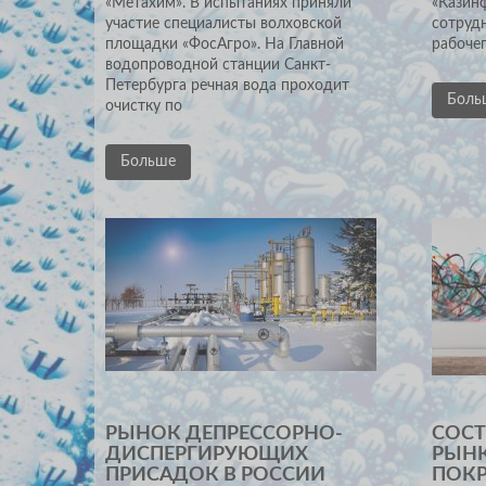
«Метахим». В испытаниях приняли
«Казин
участие специалисты волховской
сотруд
площадки «ФосАгро». На Главной
рабочег
водопроводной станции Санкт-
Петербурга речная вода проходит
Боль
очистку по
Больше
РЫНОК ДЕПРЕССОРНО-
СОС
ДИСПЕРГИРУЮЩИХ
РЫН
ПРИСАДОК В РОССИИ
ПОК