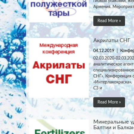
гибкой упаковки, жё
Армения. Мероприят
Read More »
Акрилаты СНГ
04.12.2019
|
Конфер
02.03.2020-02.03.20
аналитическое агент
специализированно
СНГ». Конференция 
«Интерлакокраска».
С3 и
Read More »
Минеральные уд
Балтии и Балка