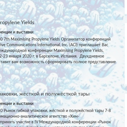
ropylene Yields
енции и выставки
20 7th Maximising Propylene Yields Организатор конференций
ve Communications International, Inc. (ACI) приглашает Вас
еждународной конференции Maximising Propylene Yields,
2-23 января 2020 г. в Барселоне, Испания. Двухдневное
тавит вам возможность сформировать полное представление
паковки, жёсткой и полужёсткой тары
енции и выставки
20 Рынок гибкой упаковки, жёсткой и полужёсткой тары 7-8
рмационно-аналитическое агентство «Хим-
 принять участие в IV Международной конференции «Рынок