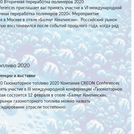
020 Вторичная переработка полимеров 2020
erences приглашает вас принять участие в VI международной
чная переработка полимеров 2020». Мероприятие
я в Москве в отеле «Балчуг Кемпински». Российский рынок
ью восстановился после событий прошлого года, когда ряд
опливо 2020
енции и выставки
020 Газомоторное топливо 2020 Компания CREON Conferences
ять участие в III международной конференции «Газомоторное
рая состоится 12 февраля в отеле «Балчуг Кемпински»,
 рынок газомоторного топлива можно назвать
сидирование отрасли постепенно