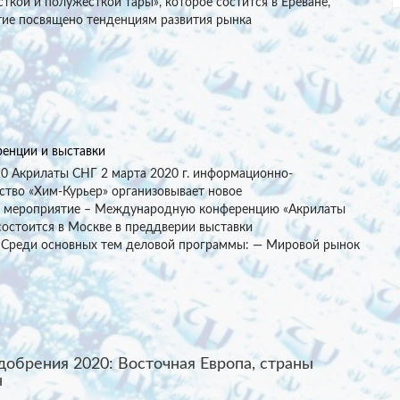
сткой и полужёсткой тары», которое состится в Ереване,
ие посвящено тенденциям развития рынка
енции и выставки
20 Акрилаты СНГ 2 марта 2020 г. информационно-
ство «Хим-Курьер» организовывает новое
е мероприятие – Международную конференцию «Акрилаты
состоится в Москве в преддверии выставки
 Среди основных тем деловой программы: — Мировой рынок
обрения 2020: Восточная Европа, страны
н