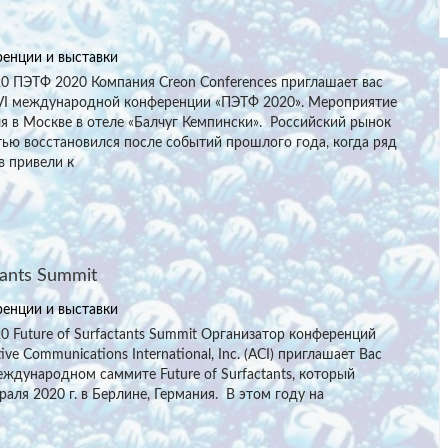
енции и выставки
20 ПЭТФ 2020 Компания Creon Conferences приглашает вас
XVI международной конференции «ПЭТФ 2020». Мероприятие
я в Москве в отеле «Балчуг Кемпински». Российский рынок
ью восстановился после событий прошлого года, когда ряд
в привели к
tants Summit
енции и выставки
20 Future of Surfactants Summit Организатор конференций
ve Communications International, Inc. (ACI) приглашает Вас
еждународном саммите Future of Surfactants, который
раля 2020 г. в Берлине, Германия. В этом году на