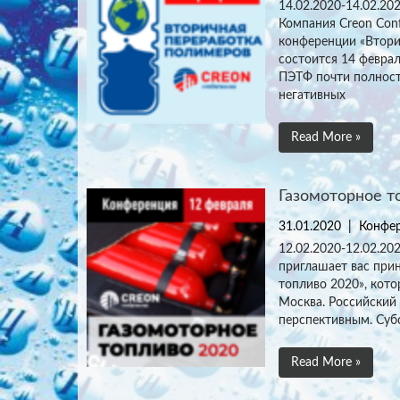
14.02.2020-14.02.2
Компания Creon Conf
конференции «Втори
состоится 14 феврал
ПЭТФ почти полност
негативных
Read More »
Газомоторное т
31.01.2020
|
Конфер
12.02.2020-12.02.2
приглашает вас прин
топливо 2020», кото
Москва. Российский
перспективным. Суб
Read More »